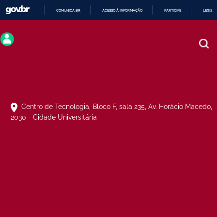
COMUNICA BR
ACESSO À INFORMAÇÃO
PARTICIPE
LEGISL
IR
PARA
O
CONTEÚDO
Centro de Tecnologia, Bloco F, sala 235, Av. Horácio Macedo,
2030 - Cidade Universitária