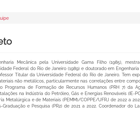
uipe
eto
haria Mecânica pela Universidade Gama Filho (1985), mestra
de Federal do Rio de Janeiro (1989) e doutorado em Engenharia Meta
ofessor Titular da Universidade Federal do Rio de Janeiro. Tem e
teriais não metálicos, particularmente nas correlações entre com
 do Programa de Formação de Recursos Humanos (PRH 7) da Agê
nstalações na Indústria do Petróleo, Gás e Energias Renováveis (I
a Metalúrgica e de Materiais (PEMM)/COPPE/UFRJ de 2022 a 2024
ós-Graduação e Pesquisa (PR2) de 2021 a 2022. Coordenador do La