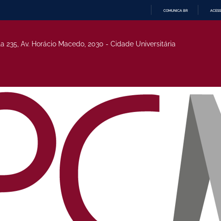
COMUNICA BR
ACESS
IR
PARA
O
la 235, Av. Horácio Macedo, 2030 - Cidade Universitária
CONTEÚDO