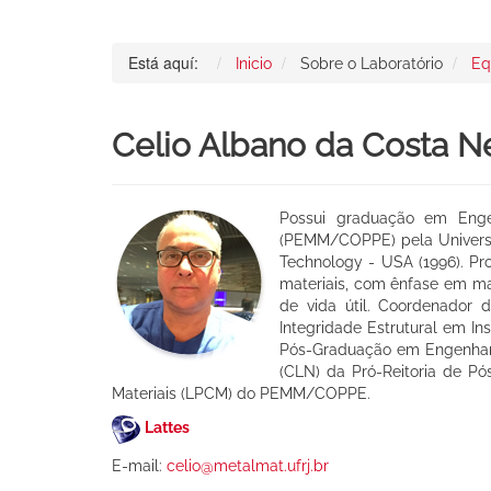
Está aquí:
Inicio
Sobre o Laboratório
Eq
Celio Albano da Costa N
Possui graduação em Engen
(PEMM/COPPE) pela Universida
Technology - USA (1996). Pr
materiais, com ênfase em ma
de vida útil. Coordenador
Integridade Estrutural em I
Pós-Graduação em Engenhari
(CLN) da Pró-Reitoria de P
Materiais (LPCM) do PEMM/COPPE.
Lattes
E-mail:
celio@metalmat.ufrj.br