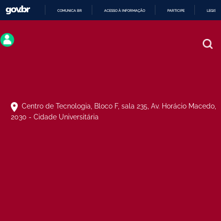
COMUNICA BR
ACESSO À INFORMAÇÃO
PARTICIPE
LEGISL
IR
PARA
O
CONTEÚDO
Centro de Tecnologia, Bloco F, sala 235, Av. Horácio Macedo,
2030 - Cidade Universitária