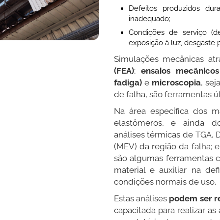
Defeitos produzidos du
inadequado;
Condições de serviço (d
exposição à luz, desgaste p
Simulações mecânicas at
(FEA)
;
ensaios mecânicos
fadiga)
e
microscopia
, sej
de falha, são ferramentas út
Na área específica dos ma
elastômeros, e ainda do
análises térmicas de TGA, 
(MEV) da região da falha; 
são algumas ferramentas c
material e auxiliar na de
condições normais de uso.
Estas análises
podem ser r
capacitada para realizar as 