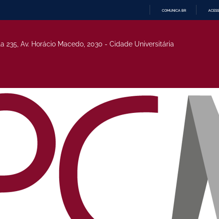
COMUNICA BR
ACESS
IR
PARA
O
la 235, Av. Horácio Macedo, 2030 - Cidade Universitária
CONTEÚDO