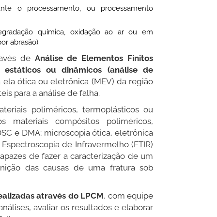
rante o processamento, ou processamento
egradação química, oxidação ao ar ou em
or abrasão).
ravés de
Análise de Elementos Finitos
 estáticos ou dinâmicos (análise de
a ela ótica ou eletrônica (MEV) da região
eis para a análise de falha.
teriais poliméricos, termoplásticos ou
s materiais compósitos poliméricos,
DSC e DMA; microscopia ótica, eletrônica
e Espectroscopia de Infravermelho (FTIR)
apazes de fazer a caracterização de um
finição das causas de uma fratura sob
ealizadas através do LPCM
, com equipe
análises, avaliar os resultados e elaborar