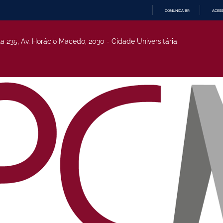
COMUNICA BR
ACESS
IR
PARA
O
la 235, Av. Horácio Macedo, 2030 - Cidade Universitária
CONTEÚDO