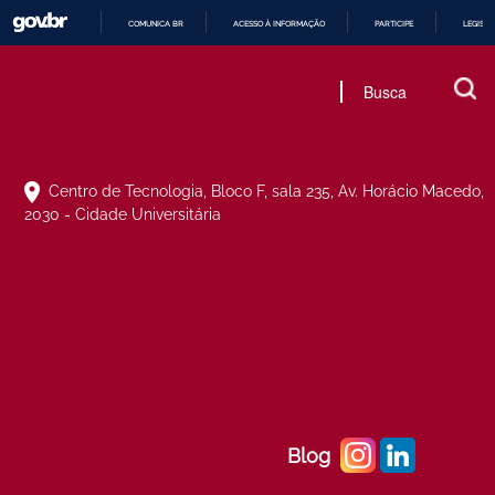
COMUNICA BR
ACESSO À INFORMAÇÃO
PARTICIPE
LEGISL
IR
PARA
O
CONTEÚDO
Centro de Tecnologia, Bloco F, sala 235, Av. Horácio Macedo,
2030 - Cidade Universitária
Blog