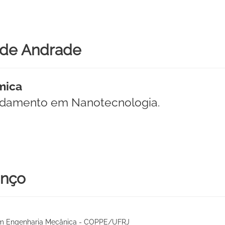
s de Andrade
mica
damento em Nanotecnologia.
enço
m Engenharia Mecânica - COPPE/UFRJ