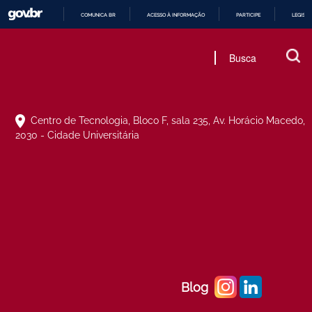
COMUNICA BR
ACESSO À INFORMAÇÃO
PARTICIPE
LEGISL
IR
PARA
O
CONTEÚDO
Centro de Tecnologia, Bloco F, sala 235, Av. Horácio Macedo,
2030 - Cidade Universitária
Blog