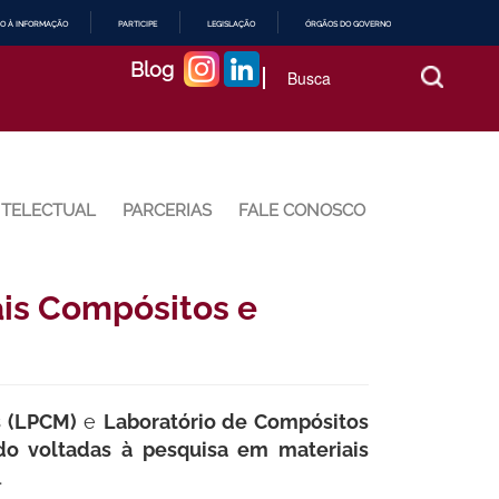
O À INFORMAÇÃO
PARTICIPE
LEGISLAÇÃO
ÓRGÃOS DO GOVERNO
Blog
NTELECTUAL
PARCERIAS
FALE CONOSCO
ais Compósitos e
s (LPCM)
e
Laboratório de Compósitos
do voltadas à pesquisa em materiais
.