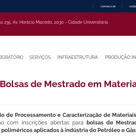
COMUNICA BR
ACESS
IR
PARA
la 235, Av. Horácio Macedo, 2030 - Cidade Universitária
O
CONTEÚDO
INFRAESTRUTURA
PRODUÇÃO I
BORATÓRIO
SERVIÇOS
a Bolsas de Mestrado em Materi
io de Processamento e Caracterização de Materiai
o com inscrições abertas para
bolsas de Mestra
poliméricos aplicados à indústria do Petróleo e Gás