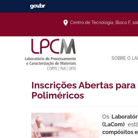
Centro de Tecnologia, Bloco F, sa
SOBRE O LA
Inscrições Abertas par
Poliméricos
Os
Laboratór
(LaCom)
estã
compósitos e 