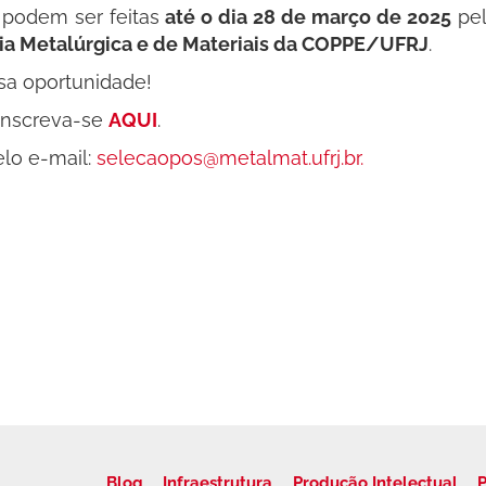
s podem ser feitas
até o dia 28 de março de 2025
pel
a Metalúrgica e de Materiais da COPPE/UFRJ
.
sa oportunidade!
 inscreva-se
AQUI
.
elo e-mail:
selecaopos@metalmat.ufrj.br
.
Blog
Infraestrutura
Produção Intelectual
P