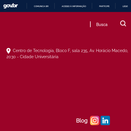
COMUNICA BR
ACESSO À INFORMAÇÃO
PARTICIPE
LEGISL
IR
PARA
O
CONTEÚDO
Centro de Tecnologia, Bloco F, sala 235, Av. Horácio Macedo,
2030 - Cidade Universitária
Blog