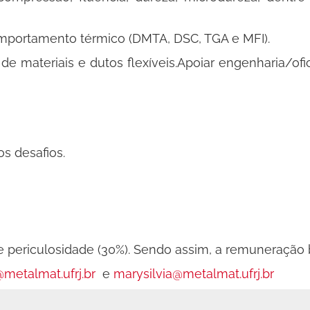
mportamento térmico (DMTA, DSC, TGA e MFI).
e materiais e dutos flexíveis.Apoiar engenharia/ofi
s desafios.
 periculosidade (30%). Sendo assim, a remuneração 
@metalmat.ufrj.br
e
marysilvia@metalmat.ufrj.br