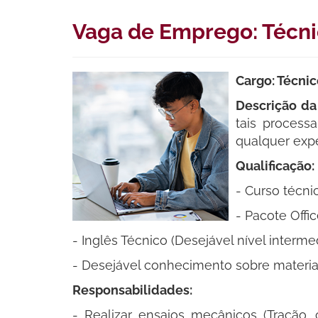
Vaga de Emprego: Técnic
Cargo: Técnic
Descrição da
tais process
qualquer expe
Qualificação:
- Curso técni
- Pacote Offic
- Inglês Técnico (Desejável nível intermed
- Desejável conhecimento sobre materiai
Responsabilidades:
- Realizar ensaios mecânicos (Tração, 