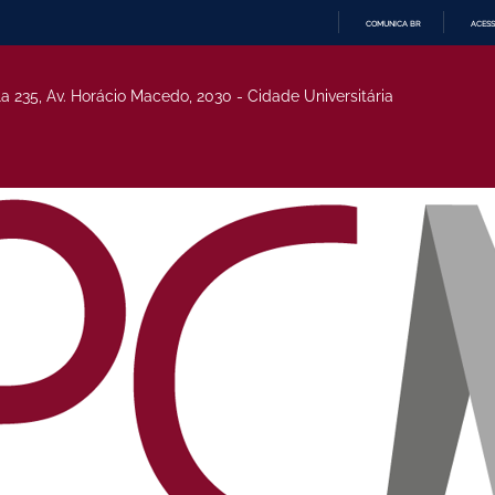
COMUNICA BR
ACESS
IR
PARA
O
la 235, Av. Horácio Macedo, 2030 - Cidade Universitária
CONTEÚDO