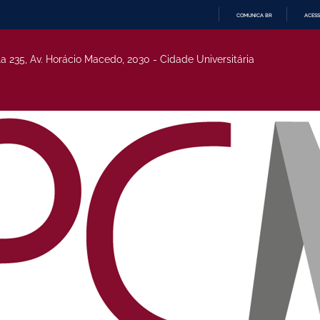
COMUNICA BR
ACESS
IR
PARA
O
la 235, Av. Horácio Macedo, 2030 - Cidade Universitária
CONTEÚDO