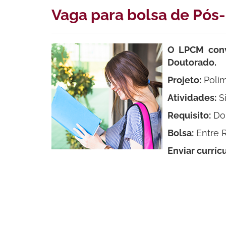
Vaga para bolsa de Pó
O LPCM conv
Doutorado.
Projeto:
Polím
Atividades:
Si
Requisito:
Dou
Bolsa:
Entre R
Enviar curríc