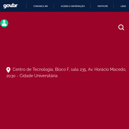
COMUNICA BR
ACESSO À INFORMAÇÃO
PARTICIPE
LEGISL
IR
PARA
O
CONTEÚDO
Centro de Tecnologia, Bloco F, sala 235, Av. Horácio Macedo,
2030 - Cidade Universitária