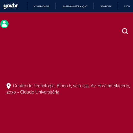
COMUNICA BR
ACESSO À INFORMAÇÃO
PARTICIPE
LEGISL
IR
PARA
O
CONTEÚDO
Centro de Tecnologia, Bloco F, sala 235, Av. Horácio Macedo,
2030 - Cidade Universitária